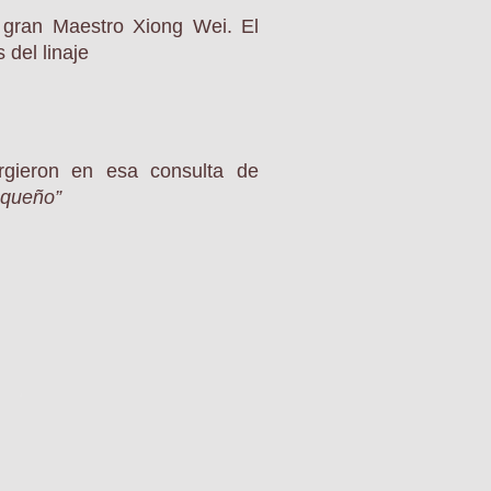
l gran Maestro Xiong Wei.
El
 del linaje
rgieron en esa consulta de
equeño”