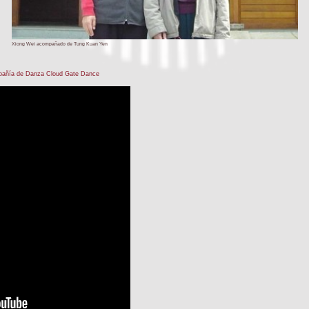
Xiong Wei acompañado de Tung Kuan Yen
ompañía de Danza Cloud Gate Dance