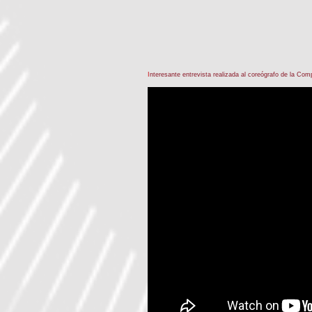
I
nteresante entrevista realizada al coreógrafo de la C